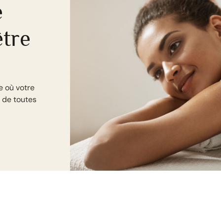
e
tre
e où votre
e de toutes