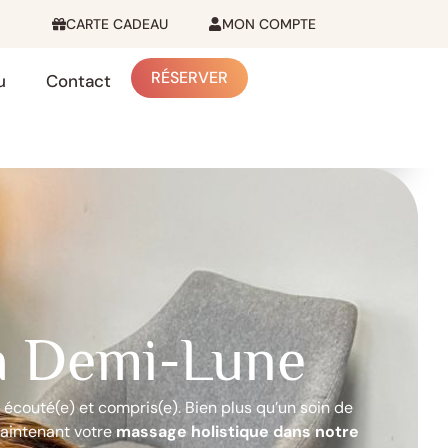
CARTE CADEAU
MON COMPTE
RÉSERVER
u
Contact
la Demi-Lune
écouté(e) et compris(e). Bien plus qu’un soin de
maintenant votre
massage holistique dans notre