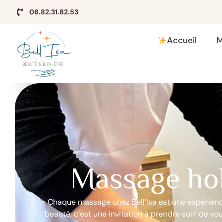
06.82.31.82.53
Accueil
M
Massage hol
Chaque massage chez Bell’Isa est une expérience
beauté, c’est une invitation à prendre soin de vo