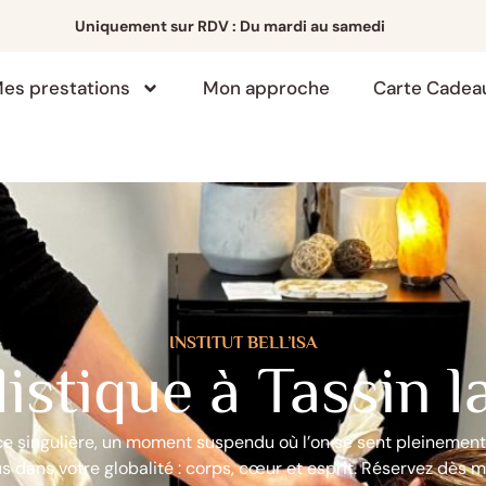
Uniquement sur RDV
: Du mardi au samedi
es prestations
Mon approche
Carte Cadea
INSTITUT BELL’ISA
istique à Tassin 
 singulière, un moment suspendu où l’on se sent pleinement 
us dans votre globalité : corps, cœur et esprit. Réservez dès 